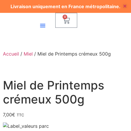
Livraison uniquement en France métropolitaine.
✕
0
Nos Points De Ventes
Nous Contacter
Accueil
/
Miel
/ Miel de Printemps crémeux 500g
Miel de Printemps
crémeux 500g
7,00
€
TTC